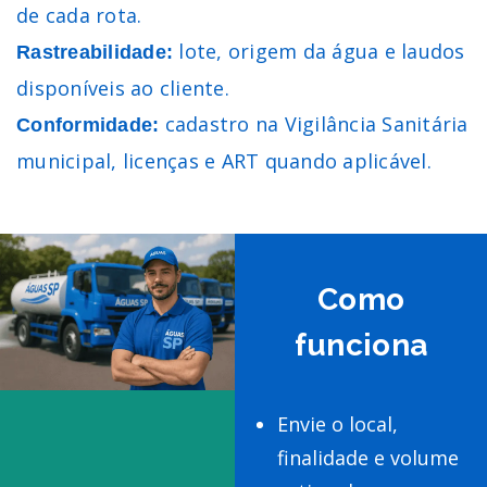
de cada rota.
lote, origem da água e laudos
Rastreabilidade:
disponíveis ao cliente.
cadastro na Vigilância Sanitária
Conformidade:
municipal, licenças e ART quando aplicável.
Como
funciona
Envie o local,
finalidade e volume